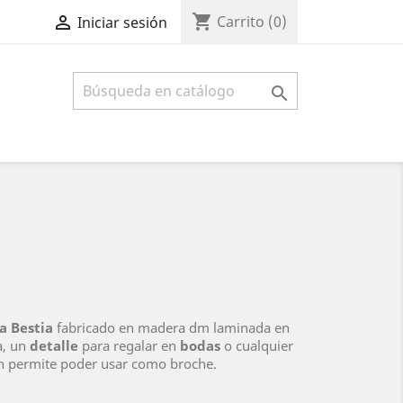
shopping_cart

Carrito
(0)
Iniciar sesión

la Bestia
fabricado en madera dm laminada en
a, un
detalle
para regalar en
bodas
o cualquier
n permite poder usar como broche.