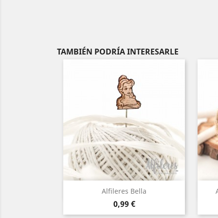
TAMBIÉN PODRÍA INTERESARLE
Vista rápida

Alfileres Bella
Precio
0,99 €