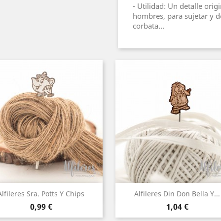
- Utilidad: Un detalle or
hombres, para sujetar y d
corbata...
Vista rápida
Vista rápida


Alfileres Sra. Potts Y Chips
Alfileres Din Don Bella Y...
Precio
Precio
0,99 €
1,04 €