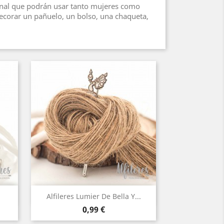
iginal que podrán usar tanto mujeres como
ecorar un pañuelo, un bolso, una chaqueta,
Vista rápida

Alfileres Lumier De Bella Y...
Precio
0,99 €