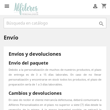
shopping_cart



Envío
Envíos y devoluciones
Envío del paquete
Debido a la personalización de muchos de nuestros productos, el plazo
de entrega es de 3 a 15 días laborales. En caso de no llevar
personalización y encontrarse en stock todos los productos, el plazo de
preparación sería de 1 a 3 días laborables.
Cambios y devoluciones
En caso de recibir el cliente mercancía defectuosa, deberá comunicarlo a
Alfileres Personalizados en el plazo no superior a siete (7) días desde la
recepción de la misma. A la mayor brevedad posible, se retirará la